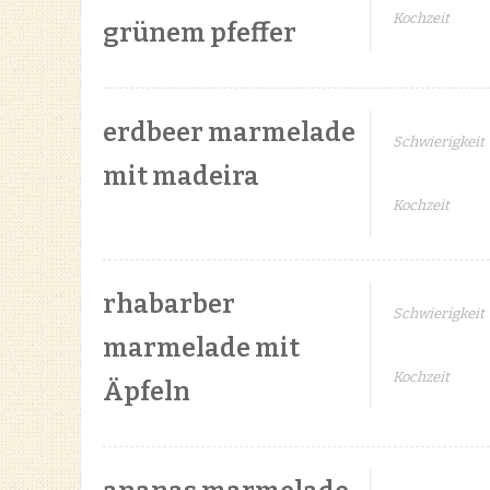
Kochzeit
grünem pfeffer
erdbeer marmelade
Schwierigkeit
mit madeira
Kochzeit
rhabarber
Schwierigkeit
marmelade mit
Kochzeit
Äpfeln