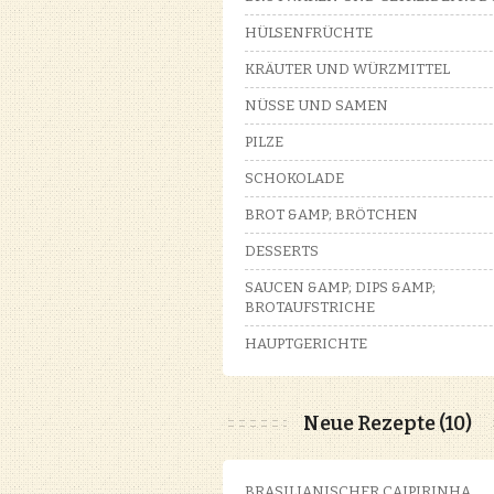
HÜLSENFRÜCHTE
KRÄUTER UND WÜRZMITTEL
NÜSSE UND SAMEN
PILZE
SCHOKOLADE
BROT &AMP; BRÖTCHEN
DESSERTS
SAUCEN &AMP; DIPS &AMP;
BROTAUFSTRICHE
HAUPTGERICHTE
Neue Rezepte (10)
BRASILIANISCHER CAIPIRINHA