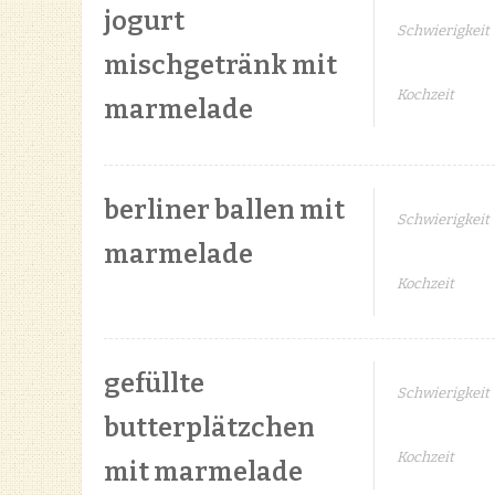
jogurt
Schwierigkeit
mischgetränk mit
Kochzeit
marmelade
berliner ballen mit
Schwierigkeit
marmelade
Kochzeit
gefüllte
Schwierigkeit
butterplätzchen
Kochzeit
mit marmelade