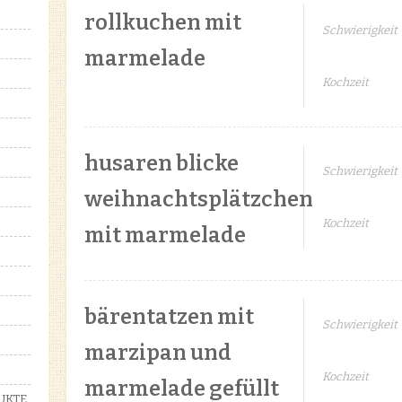
rollkuchen mit
Schwierigkeit
marmelade
Kochzeit
husaren blicke
Schwierigkeit
weihnachtsplätzchen
Kochzeit
mit marmelade
bärentatzen mit
Schwierigkeit
marzipan und
Kochzeit
marmelade gefüllt
UKTE