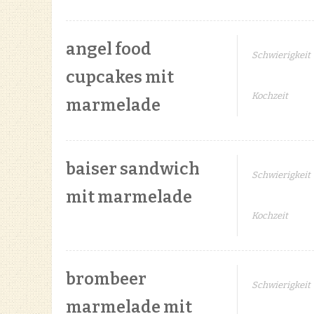
angel food
Schwierigkeit
cupcakes mit
Kochzeit
marmelade
baiser sandwich
Schwierigkeit
mit marmelade
Kochzeit
brombeer
Schwierigkeit
marmelade mit