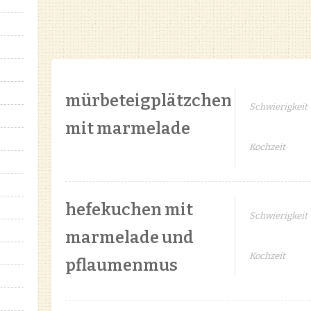
mürbeteigplätzchen
Schwierigkeit
mit marmelade
Kochzeit
hefekuchen mit
Schwierigkeit
marmelade und
Kochzeit
pflaumenmus