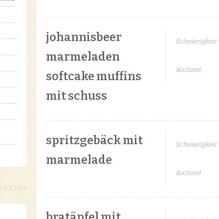
johannisbeer
Schwierigkeit
marmeladen
Kochzeit
softcake muffins
mit schuss
spritzgebäck mit
Schwierigkeit
marmelade
Kochzeit
bratäpfel mit