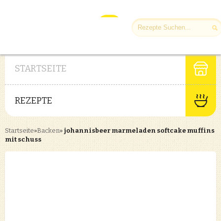
STARTSEITE
REZEPTE
Startseite
»
Backen
»
johannisbeer marmeladen softcake muffins
mit schuss