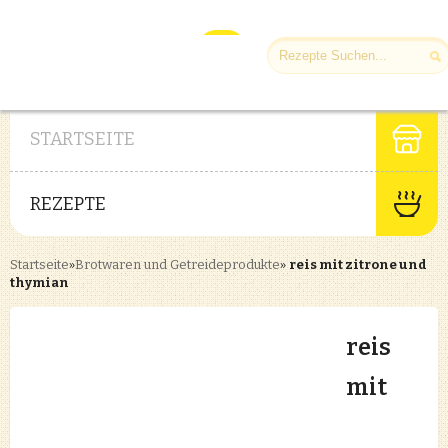
STARTSEITE
REZEPTE
Startseite
»
Brotwaren und Getreideprodukte
»
reis mit zitrone und
thymian
reis
mit