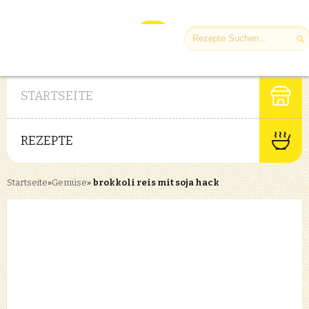
STARTSEITE
REZEPTE
Startseite
»
Gemüse
»
brokkoli reis mit soja hack