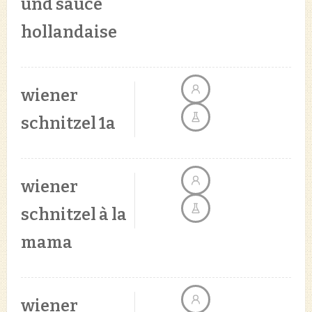
und sauce
hollandaise
wiener
schnitzel 1a
wiener
schnitzel à la
mama
wiener