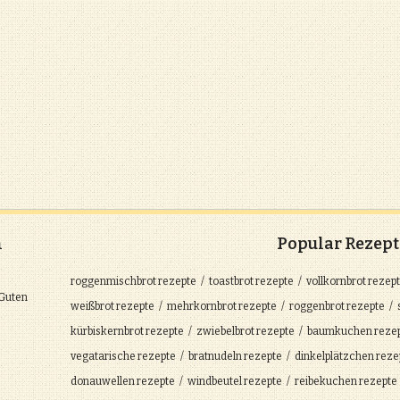
n
Popular Rezept
roggenmischbrot
rezepte
toastbrot
rezepte
vollkornbrot
rezep
 Guten
weißbrot
rezepte
mehrkornbrot
rezepte
roggenbrot
rezepte
kürbiskernbrot
rezepte
zwiebelbrot
rezepte
baumkuchen
reze
vegatarische
rezepte
bratnudeln
rezepte
dinkelplätzchen
reze
donauwellen
rezepte
windbeutel
rezepte
reibekuchen
rezepte