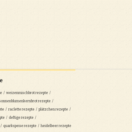
e
te
weizenmischbrot
rezepte
sonnenblumenkernbrot
rezepte
pte
raclette
rezepte
plätzchen
rezepte
pte
deftige
rezepte
quarkspeise
rezepte
heidelbeer
rezepte