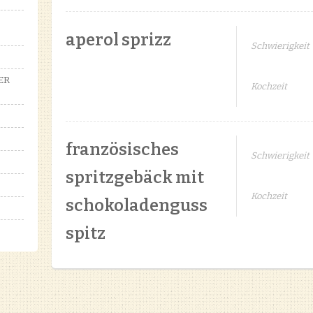
aperol sprizz
Schwierigkeit
ER
Kochzeit
französisches
Schwierigkeit
spritzgebäck mit
Kochzeit
schokoladenguss
spitz