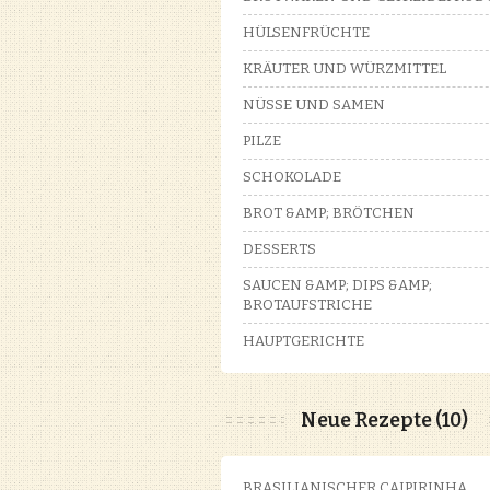
HÜLSENFRÜCHTE
KRÄUTER UND WÜRZMITTEL
NÜSSE UND SAMEN
PILZE
SCHOKOLADE
BROT &AMP; BRÖTCHEN
DESSERTS
SAUCEN &AMP; DIPS &AMP;
BROTAUFSTRICHE
HAUPTGERICHTE
Neue Rezepte (10)
BRASILIANISCHER CAIPIRINHA