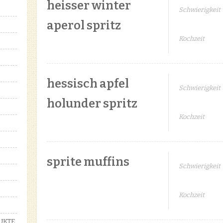
heisser winter
Schwierigkeit
aperol spritz
Kochzeit
hessisch apfel
Schwierigkeit
holunder spritz
Kochzeit
sprite muffins
Schwierigkeit
Kochzeit
UKTE