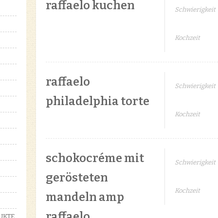
raffaelo kuchen
Schwierigkeit
Kochzeit
raffaelo
Schwierigkeit
philadelphia torte
Kochzeit
schokocréme mit
Schwierigkeit
gerösteten
Kochzeit
mandeln amp
raffaelo
UKTE