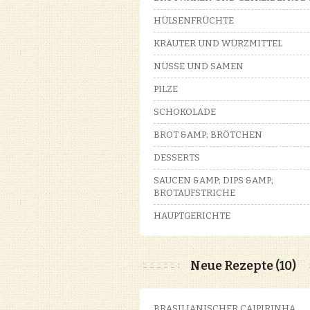
HÜLSENFRÜCHTE
KRÄUTER UND WÜRZMITTEL
NÜSSE UND SAMEN
PILZE
SCHOKOLADE
BROT &AMP; BRÖTCHEN
DESSERTS
SAUCEN &AMP; DIPS &AMP;
BROTAUFSTRICHE
HAUPTGERICHTE
Neue Rezepte (10)
BRASILIANISCHER CAIPIRINHA