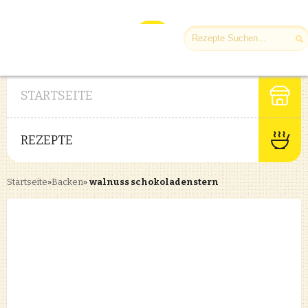
STARTSEITE
REZEPTE
Startseite
»
Backen
»
walnuss schokoladenstern