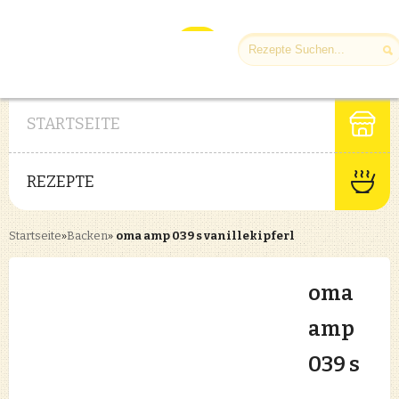
STARTSEITE
REZEPTE
Startseite
»
Backen
»
oma amp 039 s vanillekipferl
oma
amp
039 s