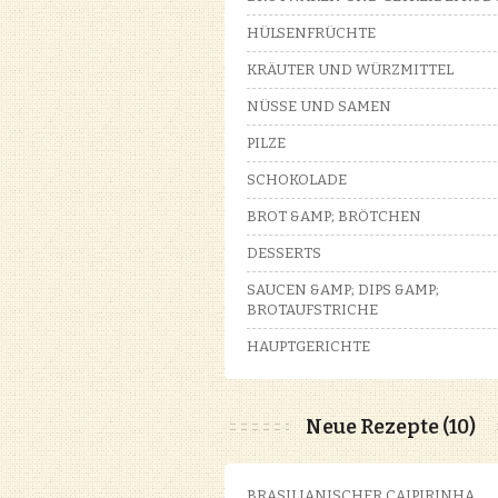
HÜLSENFRÜCHTE
KRÄUTER UND WÜRZMITTEL
NÜSSE UND SAMEN
PILZE
SCHOKOLADE
BROT &AMP; BRÖTCHEN
DESSERTS
SAUCEN &AMP; DIPS &AMP;
BROTAUFSTRICHE
HAUPTGERICHTE
Neue Rezepte (10)
BRASILIANISCHER CAIPIRINHA