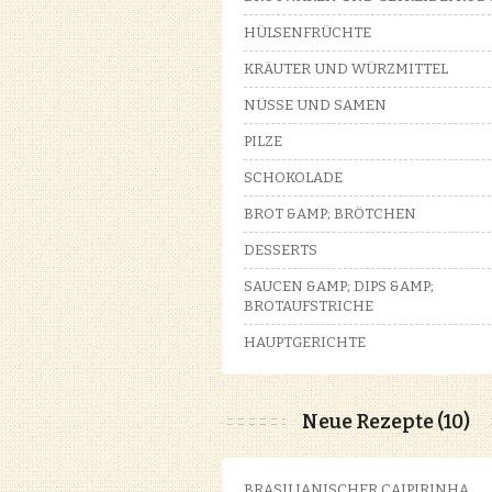
HÜLSENFRÜCHTE
KRÄUTER UND WÜRZMITTEL
NÜSSE UND SAMEN
PILZE
SCHOKOLADE
BROT &AMP; BRÖTCHEN
DESSERTS
SAUCEN &AMP; DIPS &AMP;
BROTAUFSTRICHE
HAUPTGERICHTE
Neue Rezepte (10)
BRASILIANISCHER CAIPIRINHA