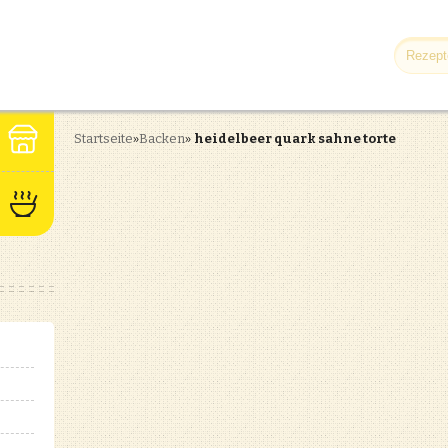
Startseite
»
Backen
»
heidelbeer quark sahne torte