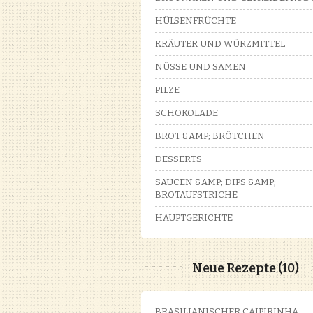
HÜLSENFRÜCHTE
KRÄUTER UND WÜRZMITTEL
NÜSSE UND SAMEN
PILZE
SCHOKOLADE
BROT &AMP; BRÖTCHEN
DESSERTS
SAUCEN &AMP; DIPS &AMP;
BROTAUFSTRICHE
HAUPTGERICHTE
Neue Rezepte (10)
BRASILIANISCHER CAIPIRINHA