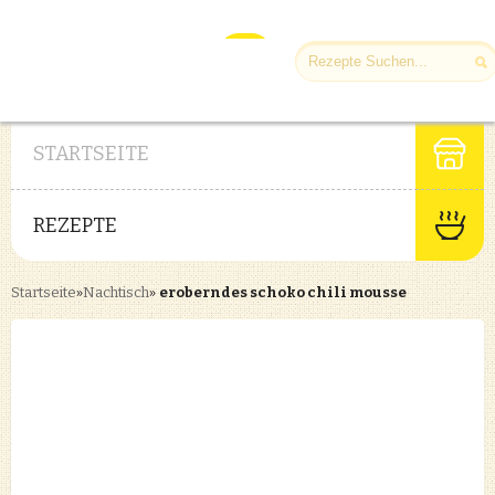
STARTSEITE
REZEPTE
Startseite
»
Nachtisch
»
eroberndes schoko chili mousse