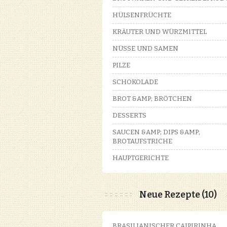
HÜLSENFRÜCHTE
KRÄUTER UND WÜRZMITTEL
NÜSSE UND SAMEN
PILZE
SCHOKOLADE
BROT &AMP; BRÖTCHEN
DESSERTS
SAUCEN &AMP; DIPS &AMP;
BROTAUFSTRICHE
HAUPTGERICHTE
Neue Rezepte (10)
BRASILIANISCHER CAIPIRINHA