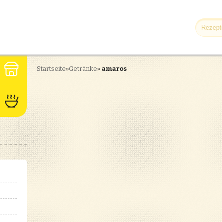
Startseite
»
Getränke
»
amaros