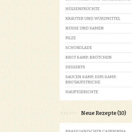
HÜLSENFRÜCHTE
KRÄUTER UND WÜRZMITTEL
NÜSSE UND SAMEN
PILZE
SCHOKOLADE
BROT &AMP; BRÖTCHEN
DESSERTS
SAUCEN &AMP; DIPS &AMP;
BROTAUFSTRICHE
HAUPTGERICHTE
Neue Rezepte (10)
BRASILIANISCHER CAIPIRINHA