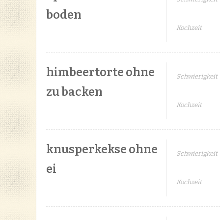
boden
Kochzeit
himbeertorte ohne
Schwierigkeit
zu backen
Kochzeit
knusperkekse ohne
Schwierigkeit
ei
Kochzeit