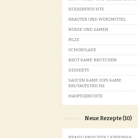
HÜLSENFRÜCHTE
KRÄUTER UND WÜRZMITTEL
NÜSSE UND SAMEN
PILZE
SCHOKOLADE
BROT &AMP; BRÖTCHEN
DESSERTS
SAUCEN &AMP; DIPS &AMP;
BROTAUFSTRICHE
HAUPTGERICHTE
Neue Rezepte (10)
BRASILIANISCHER CAIPIRINHA