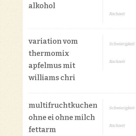
alkohol
Kochzeit
variation vom
Schwierigkeit
thermomix
Kochzeit
apfelmus mit
williams chri
multifruchtkuchen
Schwierigkeit
ohne ei ohne milch
Kochzeit
fettarm