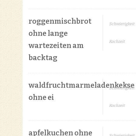
roggenmischbrot
Schwierigkeit
ohne lange
Kochzeit
wartezeiten am
backtag
waldfruchtmarmeladenkekse
Schwierigkeit
ohne ei
Kochzeit
apfelkuchen ohne
Schwierigkeit