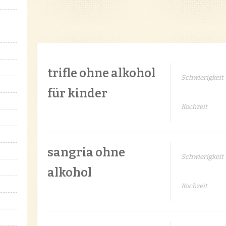
trifle ohne alkohol
Schwierigkeit
für kinder
Kochzeit
sangria ohne
Schwierigkeit
alkohol
Kochzeit