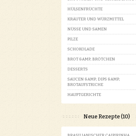
HÜLSENFRÜCHTE
KRÄUTER UND WÜRZMITTEL
NÜSSE UND SAMEN
PILZE
SCHOKOLADE
BROT &AMP; BRÖTCHEN
DESSERTS
SAUCEN &AMP; DIPS &AMP;
BROTAUFSTRICHE
HAUPTGERICHTE
Neue Rezepte (10)
BRASILIANISCHER CAIPIRINHA