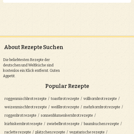
About Rezepte Suchen
Die beliebtesten Rezepte der
deutschen und Weltküche sind
kostenlos ein Klick entfernt. Guten
Appetit.
Popular Rezepte
roggenmischbrot
rezepte
toastbrot
rezepte
vollkornbrot
rezepte
weizenmischbrot
rezepte
weißbrot
rezepte
mehrkornbrot
rezepte
roggenbrot
rezepte
sonnenblumenkernbrot
rezepte
kürbiskernbrot
rezepte
zwiebelbrot
rezepte
baumkuchen
rezepte
raclette
rezepte
plätzchen
rezepte
vegatarische
rezepte