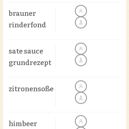
brauner
rinderfond
sate sauce
grundrezept
zitronensoße
himbeer