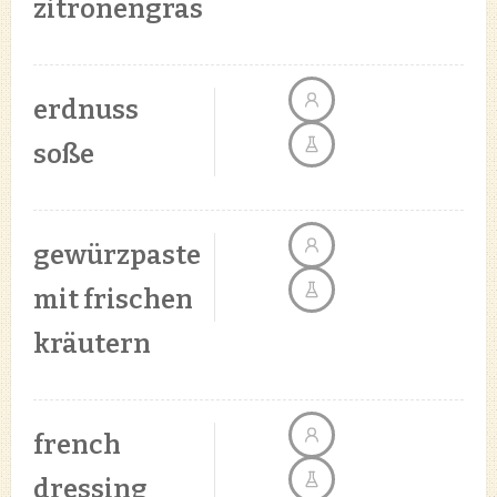
zitronengras
erdnuss
soße
gewürzpaste
mit frischen
kräutern
french
dressing