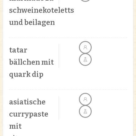
schweinekoteletts
und beilagen
tatar
bällchen mit
quark dip
asiatische
currypaste
mit