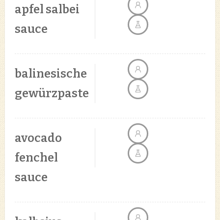
apfel salbei
sauce
balinesische
gewürzpaste
avocado
fenchel
sauce