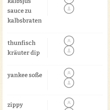
kalbsjus
sauce zu
kalbsbraten
thunfisch
kräuter dip
yankee soße
zippy