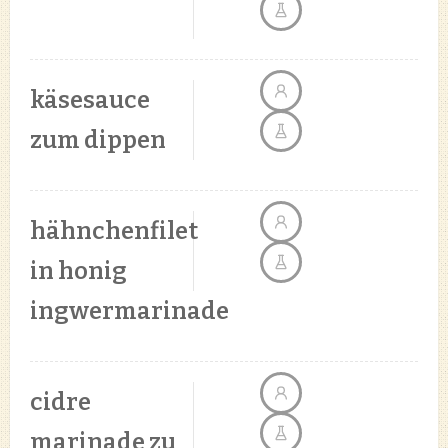
käsesauce
zum dippen
hähnchenfilet
in honig
ingwermarinade
cidre
marinade zu